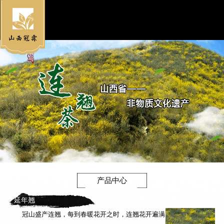
菜单
产品中心
延年翘
冠山盛产连翘，每到春暖花开之时，连翘花开遍满