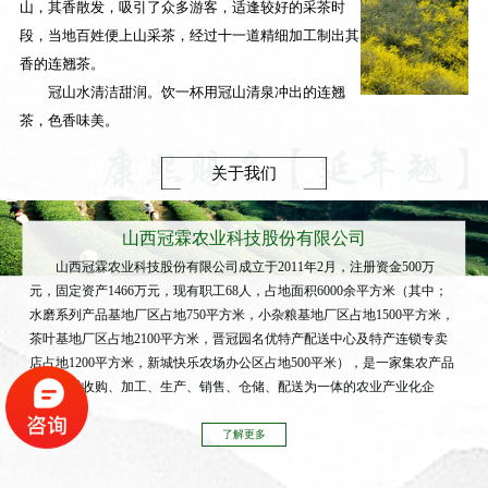
山，其香散发，吸引了众多游客，适逢较好的采茶时
段，当地百姓便上山采茶，经过十一道精细加工制出其
香的连翘茶。
冠山水清洁甜润。饮一杯用冠山清泉冲出的连翘
茶，色香味美。
关于我们
山西冠霖农业科技股份有限公司
山西冠霖农业科技股份有限公司成立于2011年2月，注册资金500万
元，固定资产1466万元，现有职工68人，占地面积6000余平方米（其中；
水磨系列产品基地厂区占地750平方米，小杂粮基地厂区占地1500平方米，
茶叶基地厂区占地2100平方米，晋冠园名优特产配送中心及特产连锁专卖
店占地1200平方米，新城快乐农场办公区占地500平米），是一家集农产品
及中药材收购、加工、生产、销售、仓储、配送为一体的农业产业化企
业。
了解更多